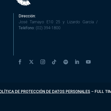
Dirección:
José Tamayo E10 25 y Lizardo García /
Teléfono:
(02) 394-1800
OLÍTICA DE PROTECCIÓN DE DATOS PERSONALES
–
FULL TI
Desarrollado por
Fundapi