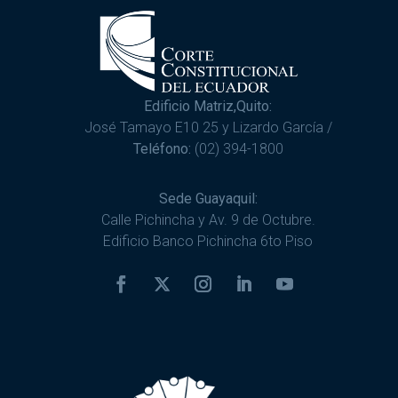
Edificio Matriz,Quito:
José Tamayo E10 25 y Lizardo García /
Teléfono:
(02) 394-1800
Sede Guayaquil:
Calle Pichincha y Av. 9 de Octubre.
Edificio Banco Pichincha 6to Piso