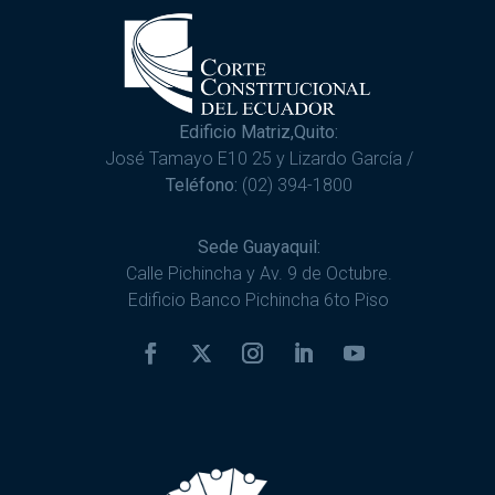
Edificio Matriz,Quito:
José Tamayo E10 25 y Lizardo García /
Teléfono:
(02) 394-1800
Sede Guayaquil:
Calle Pichincha y Av. 9 de Octubre.
Edificio Banco Pichincha 6to Piso