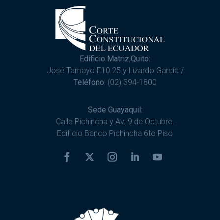
Edificio Matriz,Quito:
José Tamayo E10 25 y Lizardo García /
Teléfono:
(02) 394-1800
Sede Guayaquil:
Calle Pichincha y Av. 9 de Octubre.
Edificio Banco Pichincha 6to Piso