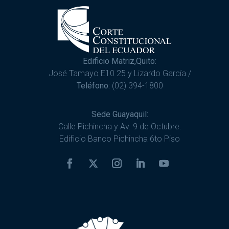
Edificio Matriz,Quito:
José Tamayo E10 25 y Lizardo García /
Teléfono:
(02) 394-1800
Sede Guayaquil:
Calle Pichincha y Av. 9 de Octubre.
Edificio Banco Pichincha 6to Piso