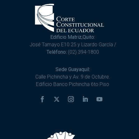
Edificio Matriz,Quito:
José Tamayo E10 25 y Lizardo García /
Teléfono:
(02) 394-1800
Sede Guayaquil:
Calle Pichincha y Av. 9 de Octubre.
Edificio Banco Pichincha 6to Piso