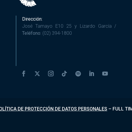
Dirección:
José Tamayo E10 25 y Lizardo García /
Teléfono:
(02) 394-1800
OLÍTICA DE PROTECCIÓN DE DATOS PERSONALES
–
FULL TI
Desarrollado por
Fundapi