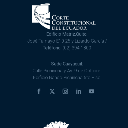
Edificio Matriz,Quito:
José Tamayo E10 25 y Lizardo García /
Teléfono:
(02) 394-1800
Sede Guayaquil:
Calle Pichincha y Av. 9 de Octubre.
Edificio Banco Pichincha 6to Piso