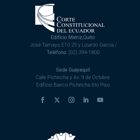
Edificio Matriz,Quito:
José Tamayo E10 25 y Lizardo García /
Teléfono:
(02) 394-1800
Sede Guayaquil:
Calle Pichincha y Av. 9 de Octubre.
Edificio Banco Pichincha 6to Piso