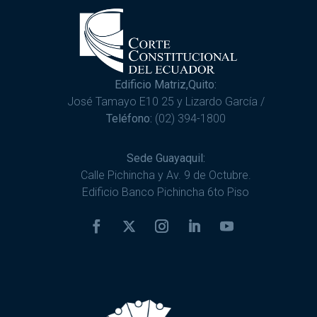
Edificio Matriz,Quito:
José Tamayo E10 25 y Lizardo García /
Teléfono:
(02) 394-1800
Sede Guayaquil:
Calle Pichincha y Av. 9 de Octubre.
Edificio Banco Pichincha 6to Piso