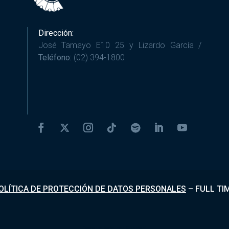
Dirección:
José Tamayo E10 25 y Lizardo García /
Teléfono:
(02) 394-1800
OLÍTICA DE PROTECCIÓN DE DATOS PERSONALES
–
FULL TI
Desarrollado por
Fundapi