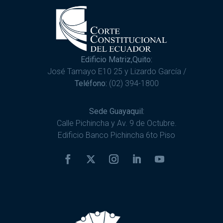
Edificio Matriz,Quito:
José Tamayo E10 25 y Lizardo García /
Teléfono:
(02) 394-1800
Sede Guayaquil:
Calle Pichincha y Av. 9 de Octubre.
Edificio Banco Pichincha 6to Piso