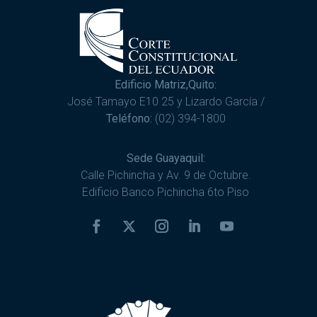
Edificio Matriz,Quito:
José Tamayo E10 25 y Lizardo García /
Teléfono:
(02) 394-1800
Sede Guayaquil:
Calle Pichincha y Av. 9 de Octubre.
Edificio Banco Pichincha 6to Piso