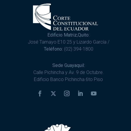
Edificio Matriz,Quito:
José Tamayo E10 25 y Lizardo García /
Teléfono:
(02) 394-1800
Sede Guayaquil:
Calle Pichincha y Av. 9 de Octubre.
Edificio Banco Pichincha 6to Piso