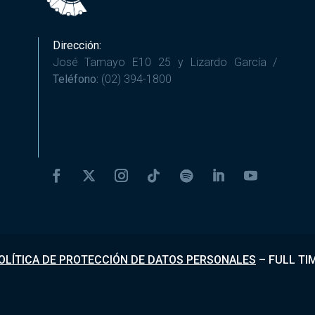
Dirección:
José Tamayo E10 25 y Lizardo García /
Teléfono:
(02) 394-1800
OLÍTICA DE PROTECCIÓN DE DATOS PERSONALES
–
FULL TI
Desarrollado por
Fundapi