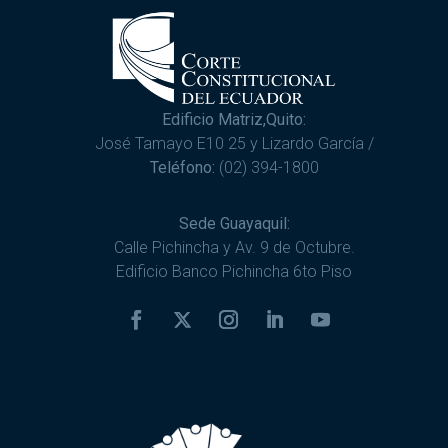
Edificio Matriz,Quito:
José Tamayo E10 25 y Lizardo García /
Teléfono:
(02) 394-1800
Sede Guayaquil:
Calle Pichincha y Av. 9 de Octubre.
Edificio Banco Pichincha 6to Piso