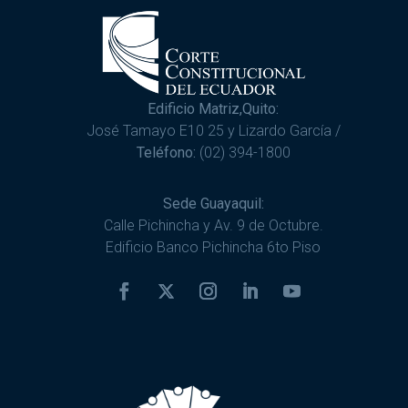
Edificio Matriz,Quito:
José Tamayo E10 25 y Lizardo García /
Teléfono:
(02) 394-1800
Sede Guayaquil:
Calle Pichincha y Av. 9 de Octubre.
Edificio Banco Pichincha 6to Piso