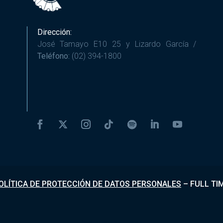
Dirección:
José Tamayo E10 25 y Lizardo García /
Teléfono:
(02) 394-1800
OLÍTICA DE PROTECCIÓN DE DATOS PERSONALES
–
FULL TI
Desarrollado por
Fundapi