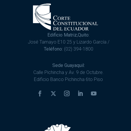
Edificio Matriz,Quito:
José Tamayo E10 25 y Lizardo García /
Teléfono:
(02) 394-1800
Sede Guayaquil:
Calle Pichincha y Av. 9 de Octubre.
Edificio Banco Pichincha 6to Piso