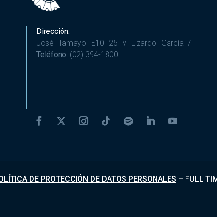
Dirección:
José Tamayo E10 25 y Lizardo García /
Teléfono:
(02) 394-1800
OLÍTICA DE PROTECCIÓN DE DATOS PERSONALES
–
FULL TI
Desarrollado por
Fundapi