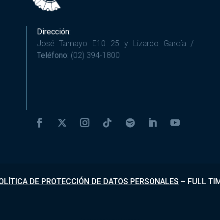
Dirección:
José Tamayo E10 25 y Lizardo García /
Teléfono:
(02) 394-1800
OLÍTICA DE PROTECCIÓN DE DATOS PERSONALES
–
FULL TI
Desarrollado por
Fundapi