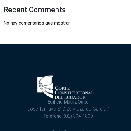
Recent Comments
No hay comentarios que mostrar.
Edificio Matriz,Quito:
José Tamayo E10 25 y Lizardo García /
Teléfono:
(02) 394-1800