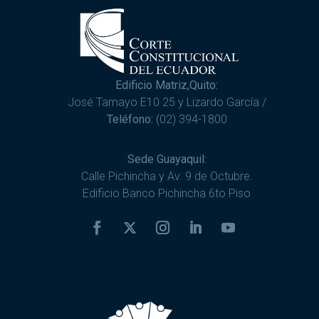
Edificio Matriz,Quito:
José Tamayo E10 25 y Lizardo García /
Teléfono:
(02) 394-1800
Sede Guayaquil:
Calle Pichincha y Av. 9 de Octubre.
Edificio Banco Pichincha 6to Piso