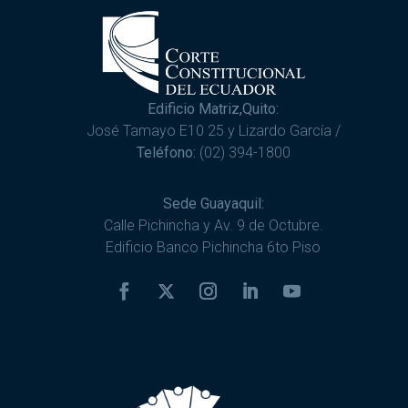
Edificio Matriz,Quito:
José Tamayo E10 25 y Lizardo García /
Teléfono:
(02) 394-1800
Sede Guayaquil:
Calle Pichincha y Av. 9 de Octubre.
Edificio Banco Pichincha 6to Piso