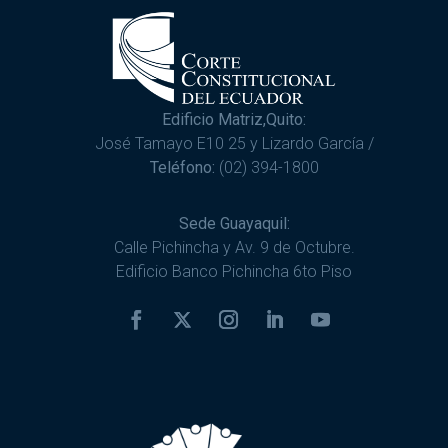
Edificio Matriz,Quito:
José Tamayo E10 25 y Lizardo García /
Teléfono:
(02) 394-1800
Sede Guayaquil:
Calle Pichincha y Av. 9 de Octubre.
Edificio Banco Pichincha 6to Piso