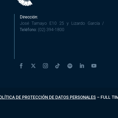
Dirección:
José Tamayo E10 25 y Lizardo García /
Teléfono:
(02) 394-1800
OLÍTICA DE PROTECCIÓN DE DATOS PERSONALES
–
FULL TI
Desarrollado por
Fundapi