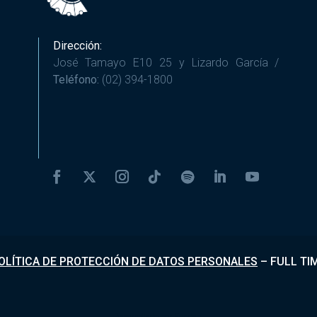
Dirección:
José Tamayo E10 25 y Lizardo García /
Teléfono:
(02) 394-1800
OLÍTICA DE PROTECCIÓN DE DATOS PERSONALES
–
FULL TI
Desarrollado por
Fundapi