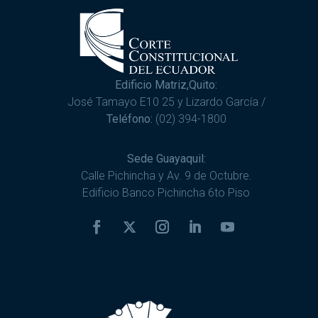
Edificio Matriz,Quito:
José Tamayo E10 25 y Lizardo García /
Teléfono:
(02) 394-1800
Sede Guayaquil:
Calle Pichincha y Av. 9 de Octubre.
Edificio Banco Pichincha 6to Piso