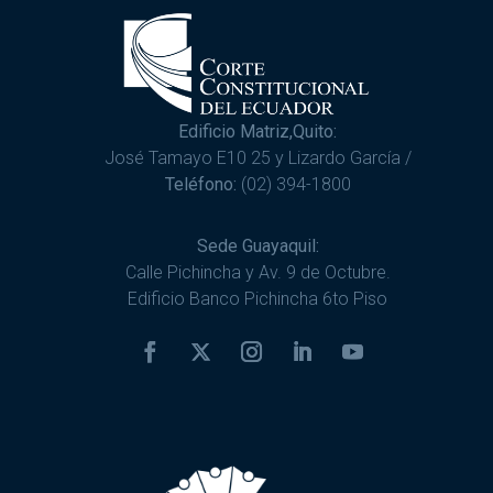
Edificio Matriz,Quito:
José Tamayo E10 25 y Lizardo García /
Teléfono:
(02) 394-1800
Sede Guayaquil:
Calle Pichincha y Av. 9 de Octubre.
Edificio Banco Pichincha 6to Piso