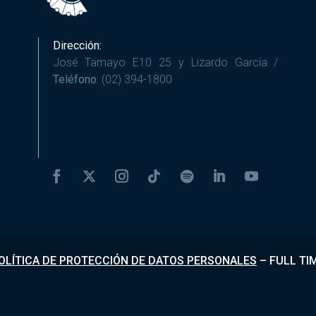
Dirección:
José Tamayo E10 25 y Lizardo García /
Teléfono:
(02) 394-1800
OLÍTICA DE PROTECCIÓN DE DATOS PERSONALES
–
FULL TI
Desarrollado por
Fundapi