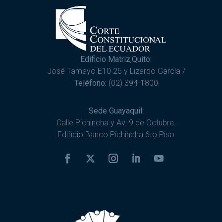
Edificio Matriz,Quito:
José Tamayo E10 25 y Lizardo García /
Teléfono:
(02) 394-1800
Sede Guayaquil:
Calle Pichincha y Av. 9 de Octubre.
Edificio Banco Pichincha 6to Piso