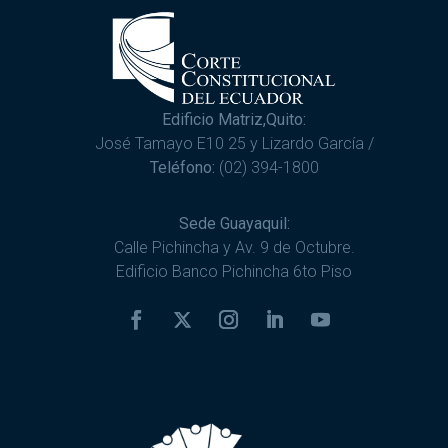
Edificio Matriz,Quito:
José Tamayo E10 25 y Lizardo García /
Teléfono:
(02) 394-1800
Sede Guayaquil:
Calle Pichincha y Av. 9 de Octubre.
Edificio Banco Pichincha 6to Piso