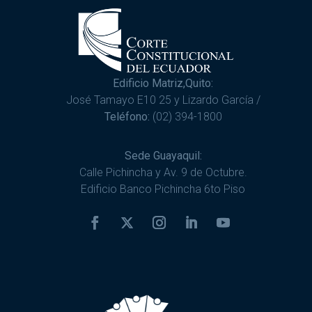
Edificio Matriz,Quito:
José Tamayo E10 25 y Lizardo García /
Teléfono:
(02) 394-1800
Sede Guayaquil:
Calle Pichincha y Av. 9 de Octubre.
Edificio Banco Pichincha 6to Piso