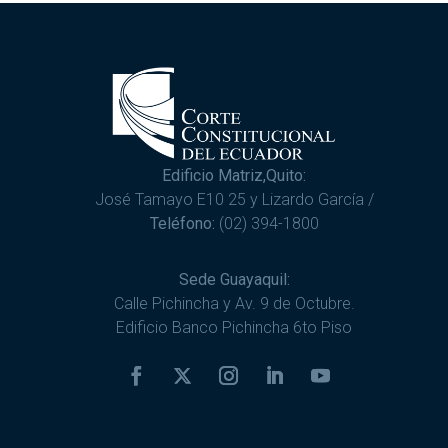
Edificio Matriz,Quito:
José Tamayo E10 25 y Lizardo García /
Teléfono:
(02) 394-1800
Sede Guayaquil:
Calle Pichincha y Av. 9 de Octubre.
Edificio Banco Pichincha 6to Piso