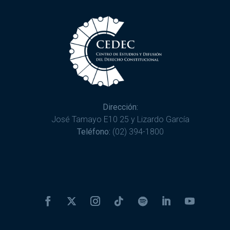
Dirección:
José Tamayo E10 25 y Lizardo García
Teléfono:
(02) 394-1800