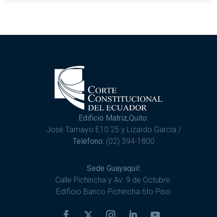
Edificio Matriz,Quito:
José Tamayo E10 25 y Lizardo García /
Teléfono:
(02) 394-1800
Sede Guayaquil:
Calle Pichincha y Av. 9 de Octubre.
Edificio Banco Pichincha 6to Piso