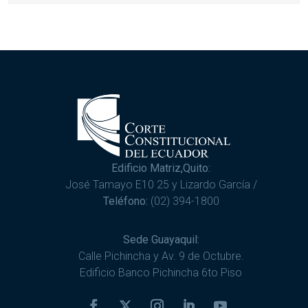
Edificio Matriz,Quito:
José Tamayo E10 25 y Lizardo García /
Teléfono:
(02) 394-1800
Sede Guayaquil:
Calle Pichincha y Av. 9 de Octubre.
Edificio Banco Pichincha 6to Piso