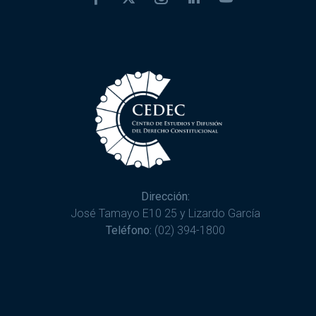
Dirección:
José Tamayo E10 25 y Lizardo García
Teléfono:
(02) 394-1800