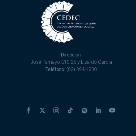
Dirección:
José Tamayo E10 25 y Lizardo García
Teléfono:
(02) 394-1800