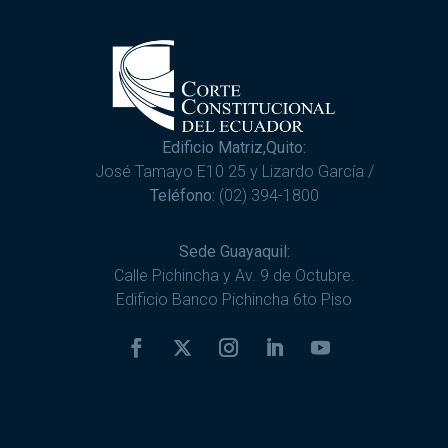
Edificio Matriz,Quito:
José Tamayo E10 25 y Lizardo García /
Teléfono:
(02) 394-1800
Sede Guayaquil:
Calle Pichincha y Av. 9 de Octubre.
Edificio Banco Pichincha 6to Piso