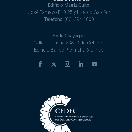
Edificio Matriz,Quito:
José Tamayo E10 25 y Lizardo García /
Teléfono:
(02) 394-1800
Sede Guayaquil:
Calle Pichincha y Av. 9 de Octubre.
Edificio Banco Pichincha 6to Piso