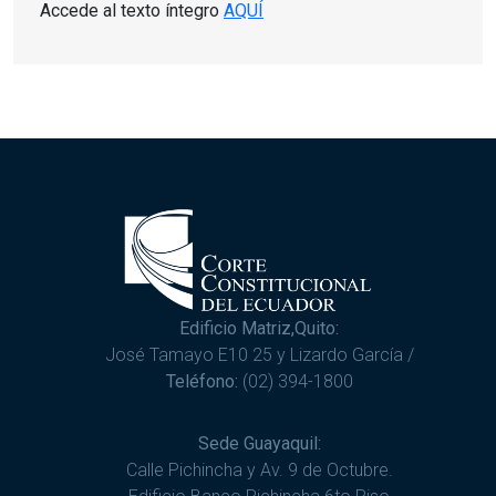
Accede al texto íntegro
AQUÍ
Edificio Matriz,Quito:
José Tamayo E10 25 y Lizardo García /
Teléfono:
(02) 394-1800
Sede Guayaquil:
Calle Pichincha y Av. 9 de Octubre.