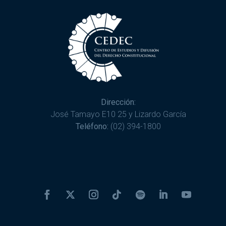
Dirección:
José Tamayo E10 25 y Lizardo García
Teléfono:
(02) 394-1800