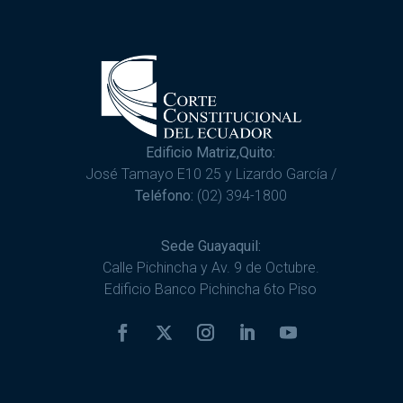
Edificio Matriz,Quito:
José Tamayo E10 25 y Lizardo García /
Teléfono:
(02) 394-1800
Sede Guayaquil:
Calle Pichincha y Av. 9 de Octubre.
Edificio Banco Pichincha 6to Piso