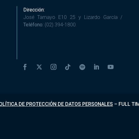
Dirección:
José Tamayo E10 25 y Lizardo García /
Teléfono:
(02) 394-1800
OLÍTICA DE PROTECCIÓN DE DATOS PERSONALES
–
FULL TI
Desarrollado por
Fundapi