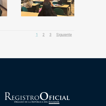
1
2
3
Siguiente