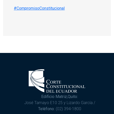
#CompromisoConstitucional
Edificio Matriz,Quito:
José Tamayo E10 25 y Lizardo García /
Teléfono:
(02) 394-1800