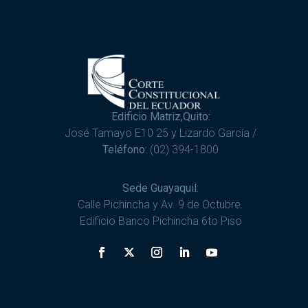
Edificio Matriz,Quito:
José Tamayo E10 25 y Lizardo García /
Teléfono:
(02) 394-1800
Sede Guayaquil:
Calle Pichincha y Av. 9 de Octubre.
Edificio Banco Pichincha 6to Piso