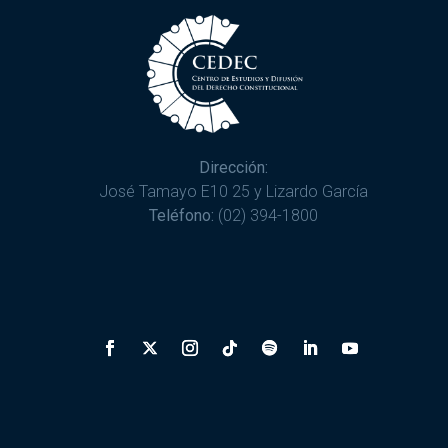
Dirección:
José Tamayo E10 25 y Lizardo García
Teléfono:
(02) 394-1800