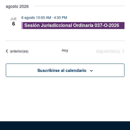
de
de
Seleccionar
agosto 2026
vis
fecha.
búsque
de
6 agosto 10:00 AM
-
4:30 PM
y
JUE
6
Eve
Sesión Jurisdiccional Ordinaria 037-O-2026
vistas
de
Evento
Eventos
Hoy
siguiente(s)
Eventos
anterior(es)
Suscribirse al calendario