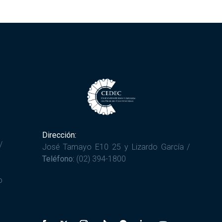
Dirección:
/
José Tamayo E10 25 y Lizardo García /
Teléfono:
(02) 394-1800
o