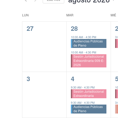
Busca
y
Eventos
Seleccionar
vistas
para
fecha.
Calendario
LUN
MAR
MIÉ
la
de
de
palabra
0
2
27
28
Eventos
clave.
eventos,
eventos,
e
Eventos
10:00 AM
-
4:30 PM
3
Audiencias Públicas
de Pleno
10:00 AM
-
4:30 PM
Sesión Jurisdiccional
Extraordinaria 009-E-
2026
0
2
3
4
eventos,
eventos,
e
9:30 AM
-
4:30 PM
1
Sesión Jurisdiccional
Extraordinaria
9:30 AM
-
4:30 PM
3
Audiencias Públicas
de Pleno