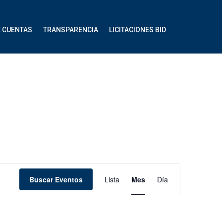
E CUENTAS
TRANSPARENCIA
LICITACIONES BID
Navegación
Buscar Eventos
Lista
Mes
Día
de
vistas
de