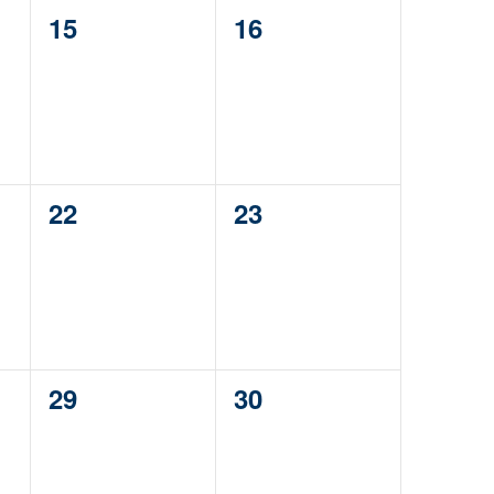
0
0
15
16
eventos,
eventos,
0
0
22
23
eventos,
eventos,
0
0
29
30
eventos,
eventos,