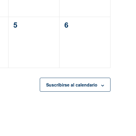
0
0
5
6
eventos,
eventos,
Suscribirse al calendario