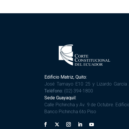
Edificio Matriz, Quito:
José Tamayo E10 25 y Lizardo García 
Teléfono:
(02) 394-1800
Sede Guayaquil:
Calle Pichincha y Av. 9 de Octubre. Edifici
Banco Pichincha 6to Piso