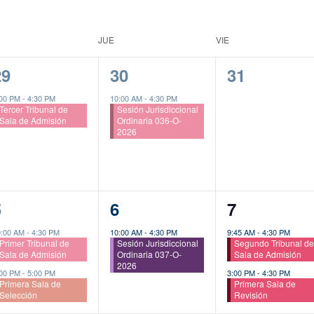
JUE
VIE
1
1
0
29
30
31
vento,
evento,
eventos,
:00 PM
-
4:30 PM
10:00 AM
-
4:30 PM
Tercer Tribunal de
Sesión Jurisdiccional
Sala de Admisión
Ordinaria 036-O-
2026
2
1
2
5
6
7
ventos,
evento,
eventos,
0:00 AM
-
4:30 PM
10:00 AM
-
4:30 PM
9:45 AM
-
4:30 PM
Primer Tribunal de
Sesión Jurisdiccional
Segundo Tribunal d
Sala de Admisión
Ordinaria 037-O-
Sala de Admisión
2026
:00 PM
-
5:00 PM
3:00 PM
-
4:30 PM
Primera Sala de
Primera Sala de
Selección
Revisión