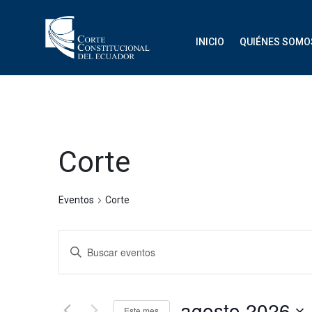
INICIO
QUIÉNES SOMO
Corte
Eventos
Corte
Navegación
Introduce
de
la
palabra
búsqueda
clave.
agosto 2026
Este mes