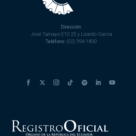
Dirección:
José Tamayo E10 25 y Lizardo García
Teléfono:
(02) 394-1800