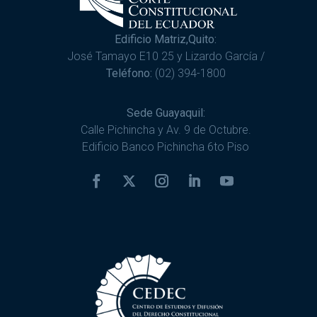
Edificio Matriz,Quito:
José Tamayo E10 25 y Lizardo García /
Teléfono:
(02) 394-1800
Sede Guayaquil:
Calle Pichincha y Av. 9 de Octubre.
Edificio Banco Pichincha 6to Piso