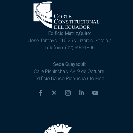
Edificio Matriz,Quito:
José Tamayo E10 25 y Lizardo García /
Teléfono:
(02) 394-1800
Sede Guayaquil:
Calle Pichincha y Av. 9 de Octubre.
Edificio Banco Pichincha 6to Piso