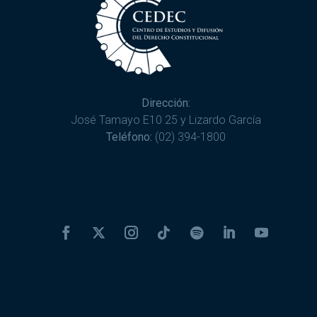
Dirección:
José Tamayo E10 25 y Lizardo García
Teléfono:
(02) 394-1800