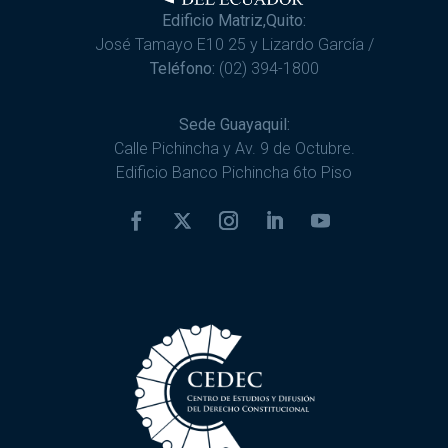
Edificio Matriz,Quito:
José Tamayo E10 25 y Lizardo García /
Teléfono:
(02) 394-1800
Sede Guayaquil:
Calle Pichincha y Av. 9 de Octubre.
Edificio Banco Pichincha 6to Piso