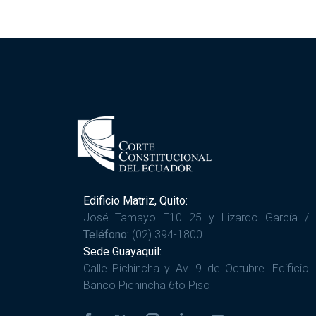
Edificio Matriz, Quito:
José Tamayo E10 25 y Lizardo García /
Teléfono:
(02) 394-1800
Sede Guayaquil:
Calle Pichincha y Av. 9 de Octubre. Edificio
Banco Pichincha 6to Piso