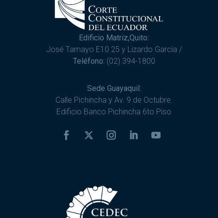
Edificio Matriz,Quito:
José Tamayo E10 25 y Lizardo García /
Teléfono:
(02) 394-1800
Sede Guayaquil:
Calle Pichincha y Av. 9 de Octubre.
Edificio Banco Pichincha 6to Piso