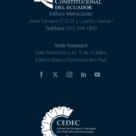
Edificio Matriz,Quito:
José Tamayo E10 25 y Lizardo García /
Teléfono:
(02) 394-1800
Sede Guayaquil:
Calle Pichincha y Av. 9 de Octubre.
Edificio Banco Pichincha 6to Piso