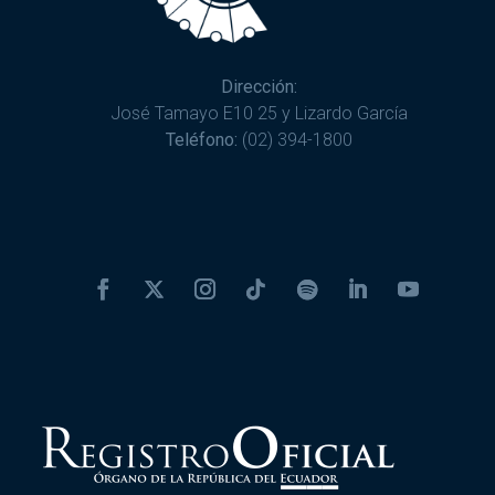
Dirección:
José Tamayo E10 25 y Lizardo García
Teléfono:
(02) 394-1800